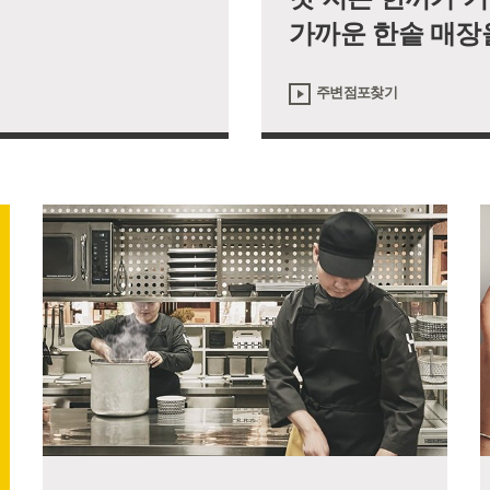
가까운 한솥 매장
주변점포찾기